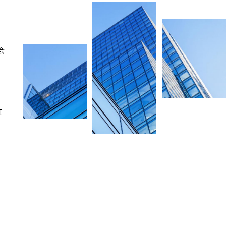
会
、
红